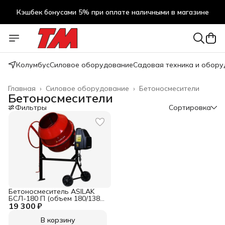
Кэшбек бонусами 5% при оплате наличными в магазине
Кэшбек бонусами 5% при оплате наличными в магазине
Колумбус
Силовое оборудование
Садовая техника и обор
Главная
›
Силовое оборудование
›
Бетоносмесители
Бетоносмесители
Фильтры
Сортировка
Бетоносмеситель ASILAK
БСЛ-180 П (объем 180/138
19 300 ₽
л, 700 Вт, 230 В, вес 49,1 кг)
В корзину