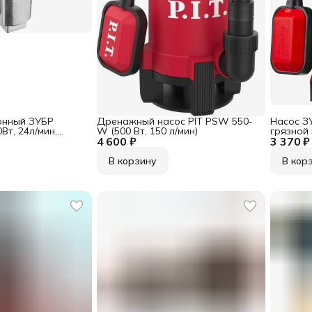
онный ЗУБР
Дренажный насос PIT PSW 550-
Насос З
Вт, 24л/мин,
W (500 Вт, 150 л/мин)
грязной
ужной,для чистой
4 600 ₽
3 370 ₽
)
В корзину
В кор