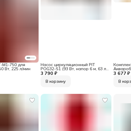
-М1-750 для
Насос циркуляционный PIT
Комплект
0 Вт, 225 л/мин
POG32-S1 (93 Вт, напор 6 м, 63 л/
Аквароб
3 790 ₽
мин)
3 677 ₽
В корзину
В кор