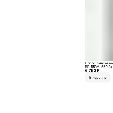
Насос скважин
BP-55W (550 Вт, 
6 750 ₽
ч), 70 м выс. на
В корзину