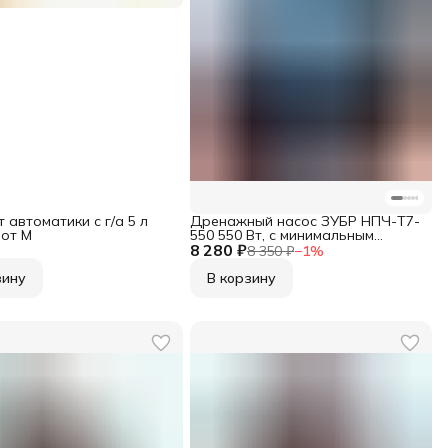
 автоматики с г/а 5 л
Дренажный насос ЗУБР НПЧ-Т7-
от М
550 550 Вт, с минимальным
8 280 ₽
уровнем откачки до 1мм
8 350 ₽
−
1
%
зину
В корзину