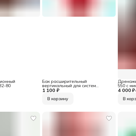
ционный
Бак расширительный
Дренажн
32-80
вертикальный для систем
550 с м
1 100 ₽
отопления 5 л /UNIPUMP
4 000 ₽
откачки,
В корзину
В кор