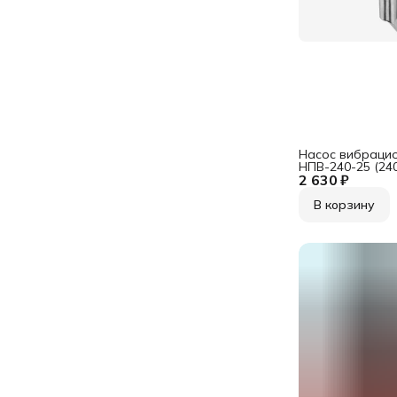
Насос вибраци
НПВ-240-25 (240
2 630 ₽
напор 60м,погр
воды, шнур 25 м
В корзину