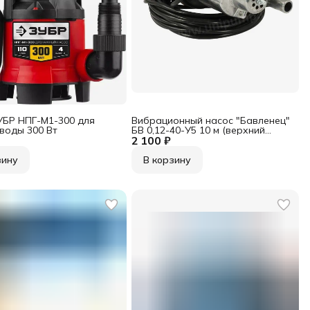
УБР НПГ-М1-300 для
Вибрационный насос "Бавленец"
 воды 300 Вт
БВ 0,12-40-У5 10 м (верхний
2 100 ₽
забор)
зину
В корзину