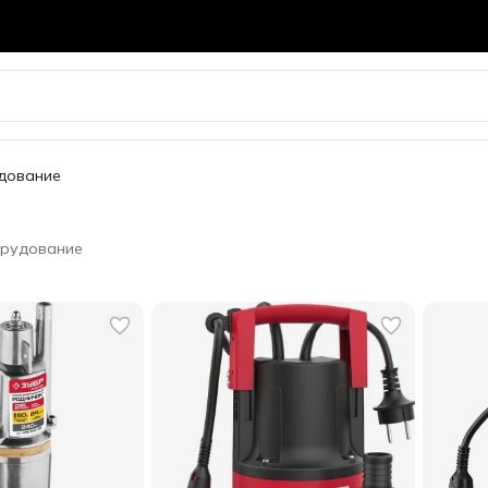
удование
орудование