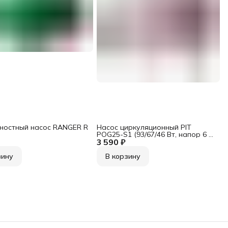
ностный насос RANGER R
Насос циркуляционный PIT
POG25-S1 (93/67/46 Вт, напор 6 м,
3 590 ₽
63 л/мин)
зину
В корзину