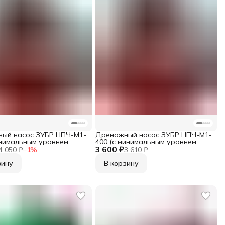
ый насос ЗУБР НПЧ-М1-
Дренажный насос ЗУБР НПЧ-М1-
инимальным уровнем
400 (с минимальным уровнем
 550 Вт
3 600 ₽
откачки, 400 Вт)
4 050 ₽
−
1
%
3 610 ₽
зину
В корзину