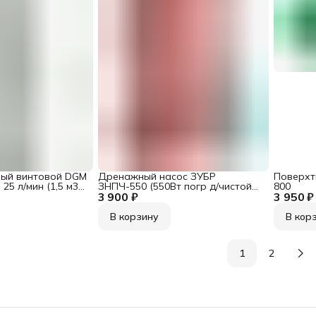
ный винтовой DGM
Дренажный насос ЗУБР
Поверхт
25 л/мин (1,5 м3/
ЗНПЧ-550 (550Вт погр д/чистой
800
пора )
3 900 ₽
воды, 240л/мин)
3 950 ₽
В корзину
В кор
1
2