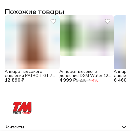
Похожие товары
Аппарат высокого
Аппарат высокого
Аппарат
давления PATROIT GT 750
давления DGM Water 125
давлени
12 890 ₽
(140 Бар шланг 7 м)
4 999 ₽
(1,5 кВт, 125 Бар, 3 м)
6 460 ₽
140 (1,7
5 230 ₽
−
4
%
Контакты