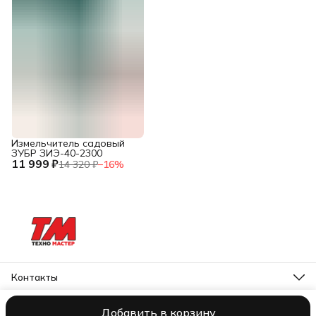
Измельчитель садовый
ЗУБР ЗИЭ-40-2300
11 999 ₽
14 320 ₽
−
16
%
Контакты
Адрес
Нерехта, ул. Орджоникидзе 12
Добавить в корзину
ООО NOCORD
Оплата
Доставка
Правила возврата
Реквизиты
О
Телефон