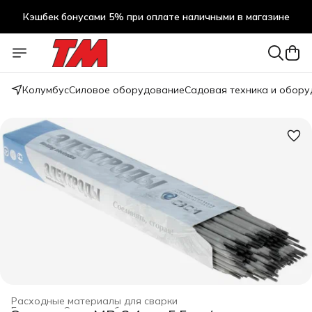
Кэшбек бонусами 5% при оплате наличными в магазине
Кэшбек бонусами 5% при оплате наличными в магазине
Колумбус
Силовое оборудование
Садовая техника и обор
Расходные материалы для сварки
Главная
›
Силовое оборудование
›