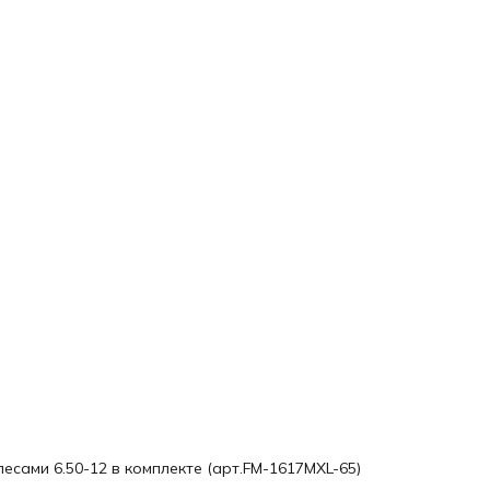
0002500000-01 Окучник однорядный дисковый ,
0002410000-01 Окучник однорядный ,
0003540000-01 Картофелевыкапыватель ,
0003400000-01 Картофелевыкапыватель регулируемый ,
0303200000-01 Картофелевыкапыватель регулируемый ,
5204200000-01 Грунтозацепы 430 мм ,
6804400000-01 Грунтозацепы 540 мм ,
0070040000-32 Картофелесажалка ,
4406280000-01 Сцепка винтовая,
лесами 6.50-12 в комплекте (арт.FM-1617MXL-65)