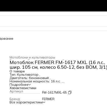
удование
Мотоблоки и культиваторы
Главная
›
Садовая техника и оборудование
›
Мотоблок FERMER FM-1617 MXL (16 л.с.,
шир. 105 см, колесо 6.50-12, без ВОМ, 3/1
О товаре
Тип: Культиватор ,
Двигатель: бензиновый ,
Номинальная мощность: 16 л.с. ,
Объем двигателя: 420 см3 ,
Подробнее
Тип топлива: АИ-92 ,
Характеристики
Топливный бак, емкость: 6 л ,
Артикул
FM-1617MXL-65
Тип моторного масла: SAE 10W-30, SAE 10W-40 ,
Емкость масляного картера: 1,1 л ,
Бренд
FERMER
: ,
Все характеристики
Редуктор: Шестеренчатый ,