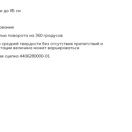
и до 85 см
ования
тью поворота на 360 градусов
средней твердости без отсутствия препятствий и
уатации величина может варьироваться
я сцепка 4406280000-01