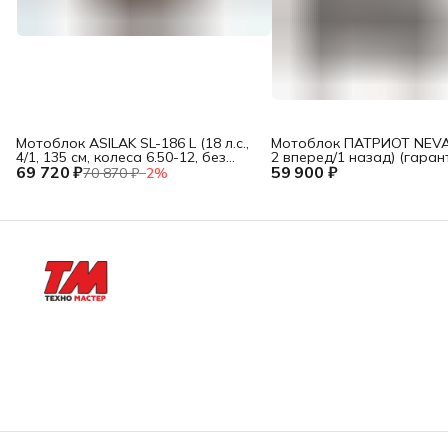
Мотоблок ASILAK SL-186 L (18 л.с.,
Мотоблок ПАТРИОТ NEVADA
4/1, 135 см, колеса 6.50-12, без
2 вперед/1 назад) (гаран
69 720 ₽
ВОМ, 109 кг)
59 900 ₽
года)
70 870 ₽
−
2
%