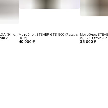
 (9 л.с.,
Мотоблок STEHER GTS-500 (7 л.с., с
Мотоблок STEHE
тия 2
ВОМ)
(5,15кВт,глубина
40 000 ₽
35 000 ₽
см,ширина 60-85 с
(гарантия 12 м)