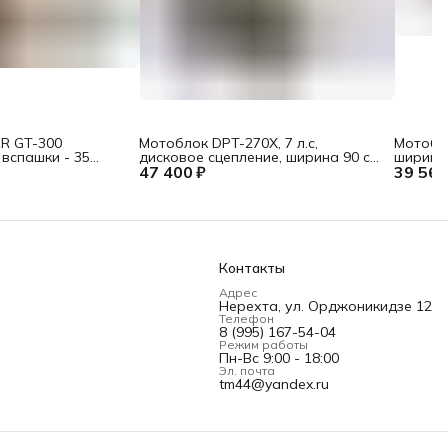
R GT-300
Мотоблок DPT-270X, 7 л.с,
Мотобло
 вспашки - 35
дисковое сцепление, ширина 90 см,
ширина 
м, 2/1, 82 кг)
47 400 ₽
глубина 35 см, фрез 3 х 4, ВОМ,
39 560
глубина 
передачи
Контакты
Адрес
Нерехта, ул. Орджоникидзе 12
Телефон
8 (995) 167-54-04
Режим работы
Пн-Вс 9:00 - 18:00
Эл. почта
tm44@yandex.ru