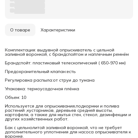
О товаре
Характеристики
Комплектация: выдувной опрыскиватель с цельной
заливной воронкой, с брандспойтом и наплечным ремнём
Брандспойт: пластиковый телескопический ( 650-970 мм)
Предохранительный клапан:есть
Регулировка распыла:от струи до тумана
Упаковка: термоусадочная плёнка
Объем: 10
Используется для опрыскивания,подкормки и полива
растений ,кустарников, деревьев средней высоты,
картофеля, а также для мытья стен, стекол, дезинфекции и
других хозяйственных работ.
Бак с цельнолитой заливной воронкой, что не требует
дополнительного уплотнения для насоса опрыскивателя к
воронке.