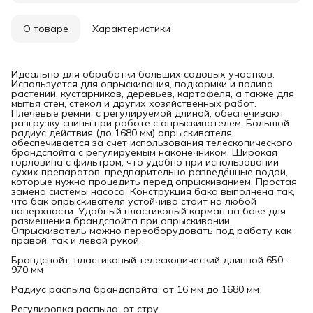
О товаре
Характеристики
Идеально для обработки больших садовых участков.
Используется для опрыскивания, подкормки и полива
растений, кустарников, деревьев, картофеля, а также для
мытья стен, стекол и других хозяйственных работ.
Плечевые ремни, с регулируемой длиной, обеспечивают
разгрузку спины при работе с опрыскивателем. Большой
радиус действия (до 1680 мм) опрыскивателя
обеспечивается за счет использования телескопического
брандспойта с регулируемым наконечником. Широкая
горловина с фильтром, что удобно при использовании
сухих препаратов, предварительно разведённые водой,
которые нужно процедить перед опрыскиванием. Простая
замена системы насоса. Конструкция бака выполнена так,
что бак опрыскивателя устойчиво стоит на любой
поверхности. Удобный пластиковый карман на баке для
размещения брандспойта при опрыскивании.
Опрыскиватель можно переоборудовать под работу как
правой, так и левой рукой.
Брандспойт: пластиковый телескопический длинной 650-
970 мм
Радиус распыла брандспойта: от 16 мм до 1680 мм
Регулировка распыла: от стру