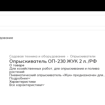
удование
Садовая техника и оборудование
›
Опрыскиватели
Главная
›
Опрыскиватель ОП-230 ЖУК 2 л. /РФ
О товаре
Для хозяйственных работ, для опрыскивания и полива
растений
Пневматический опрыскиватель «Жук» предназначен для
обработки растений от болезней (фитофтороза, фузарио
Подробнее
гнилей и пр.) и вредителей (колорадского жука, тли,
Характеристики
паутинного клеща, гусеницы капустной белянки и др.). С
Все характеристики
помощью «Жука» можно проводить внекорневую подкорм
овощных и ягодных культур. Опрыскиватель представляе
собой емкость на 2 литра жидкости, снабженную
разбрызгивающим устройством, которое включает в себя
насос и распылитель.
Изделие выполнено из прочного пластика, весит оно окол