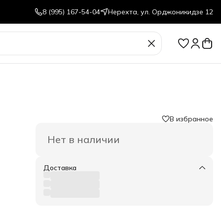
8 (995) 167-54-04
Нерехта, ул. Орджоникидзе 12
В избранное
Нет в наличии
за,
Доставка
ку
т
о