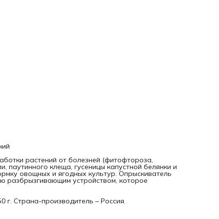
450 г. Страна-производитель – Россия.
Достоинства опрыскивателя:
• Форма бака удобна: узкая горловина способствует бол
легкому закручиванию разбрызгивателя, а широкое
основание обеспечивает устойчивость на любой поверхн
• Удобная ручка позволяет легко разбрызгивать жидкост
рука не устает во время работы.
• Безопасность пневматического устройства обеспечена
предохранительным клапаном, который сбрасывает изли
давление.
• Возможность
ний
аботки растений от болезней (фитофтороза,
ли, паутинного клеща, гусеницы капустной белянки и
ормку овощных и ягодных культур. Опрыскиватель
ную разбрызгивающим устройством, которое
0 г. Страна-производитель – Россия.