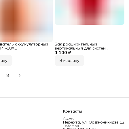
ватель аккумуляторный
Бак расширительный
 PT-18AC
вертикальный для систем
1 100 ₽
отопления 5 л /UNIPUMP
зину
В корзину
…
8
Контакты
Адрес
Нерехта, ул. Орджоникидзе 12
Телефон