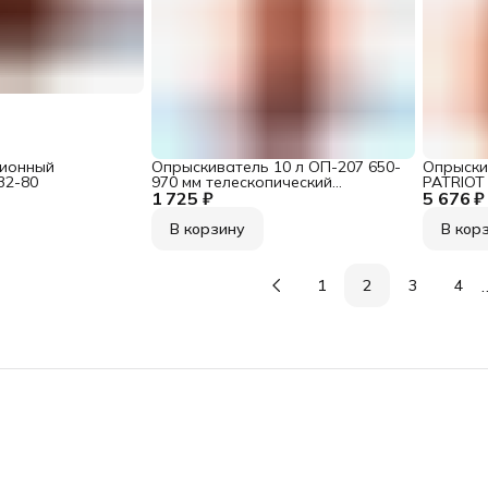
ционный
Опрыскиватель 10 л ОП-207 650-
Опрыски
32-80
970 мм телескопический
PATRIOT
1 725 ₽
брандспойт/ ЖУК КЛАССИК
5 676 ₽
В корзину
В кор
1
2
3
4