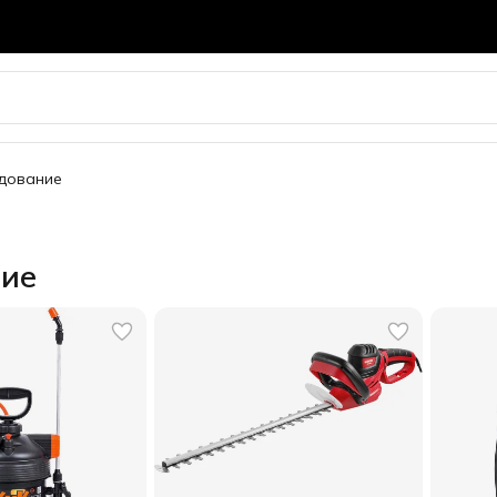
удование
ние