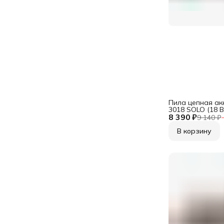
Пила цепная а
3018 SOLO (18 В
8 390 ₽
двигатель)
9 140 ₽
В корзину