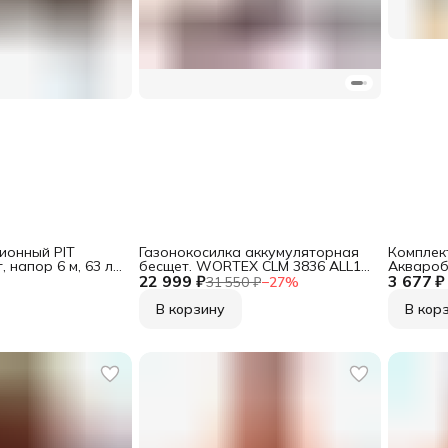
ионный PIT
Газонокосилка аккумуляторная
Комплект
 напор 6 м, 63 л/
бесщет. WORTEX CLM 3836 ALL1
Аквароб
22 999 ₽
МЕГА
3 677 ₽
31 550 ₽
−
27
%
В корзину
В кор