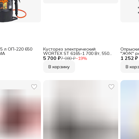
5 л ОП-220 650
Кусторез электрический
Опрыски
МА
WORTEX ST 6165-1 700 Вт, 550
"ЖУК" р
5 700 ₽
мм, шаг 24 мм
1 252 ₽
7 080 ₽
−
19
%
В корзину
В кор