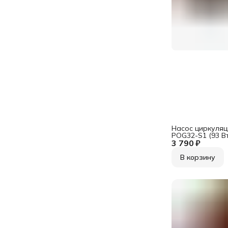
Насос циркуляц
POG32-S1 (93 Вт,
3 790 ₽
мин)
В корзину