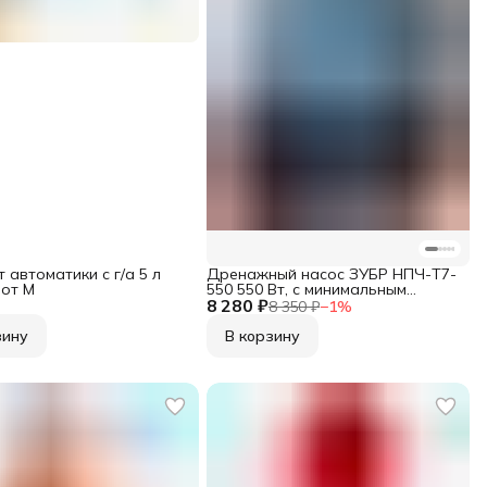
 автоматики с г/а 5 л
Дренажный насос ЗУБР НПЧ-Т7-
от М
550 550 Вт, с минимальным
8 280 ₽
уровнем откачки до 1мм
8 350 ₽
−
1
%
зину
В корзину