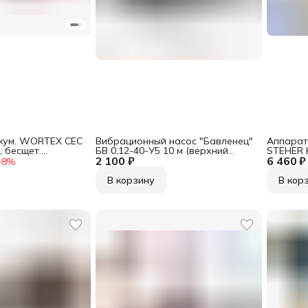
ккум. WORTEX CEC
Вибрационный насос "Бавленец"
Аппарат
, бесщет.
БВ 0,12-40-У5 10 м (верхний
STEHER H
2 100 ₽
забор)
6 460 ₽
бар)
−
8
%
В корзину
В кор