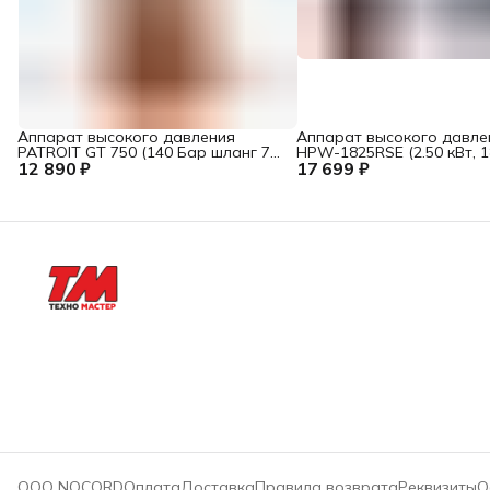
Аппарат высокого давления
Аппарат высокого давле
PATROIT GT 750 (140 Бар шланг 7
HPW-1825RSE (2.50 кВт, 1
12 890 ₽
м)
17 699 ₽
520 л/ч, самовсасывание)
ООО NOCORD
Оплата
Доставка
Правила возврата
Реквизиты
О