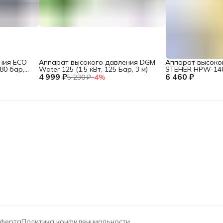
ния ECO
Аппарат высокого давления DGM
Аппарат высоко
80 бар,
Water 125 (1,5 кВт, 125 Бар, 3 м)
STEHER HPW-140 
4 999 ₽
6 460 ₽
5 230 ₽
−
4
%
ферта
Политика конфиденциальности