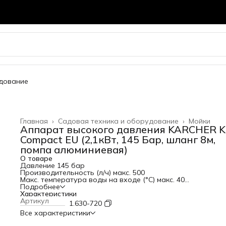
удование
Главная
›
Садовая техника и оборудование
›
Мойки
Аппарат высокого давления KARCHER K
Compact EU (2,1кВт, 145 Бар, шланг 8м,
помпа алюминиевая)
О товаре
Давление 145 бар
Производительность (л/ч) макс. 500
Макс. температура воды на входе (°C) макс. 40
Напряжение (В) 230
Подробнее
Потребляемая мощность (кВт) 2,1
Характеристики
Производительность по площади (м²/ч) 40
Артикул
1.630-720
Вес без аксессуаров (кг) 11,5
Все характеристики
Габариты (длина х ширина х высота) (мм) 516 x 295 x 282