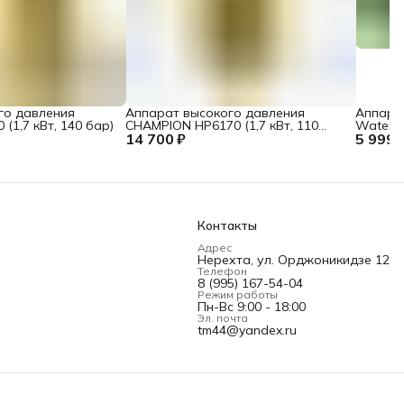
го давления
Аппарат высокого давления
Аппара
(1,7 кВт, 140 бар)
CHAMPION HP6170 (1,7 кВт, 110
Water 15
14 700 ₽
бар, 6,7 л/ мин)
5 999 
Контакты
Адрес
Нерехта, ул. Орджоникидзе 12
Телефон
8 (995) 167-54-04
Режим работы
Пн-Вс 9:00 - 18:00
Эл. почта
tm44@yandex.ru